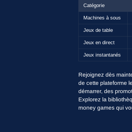
Catégorie
Machines à sous
Jeux de table
Jeux en direct
Jeux instantanés
Rejoignez dès mainten
de cette plateforme l
démarrer, des promoti
Explorez la bibliothè
money games qui vou