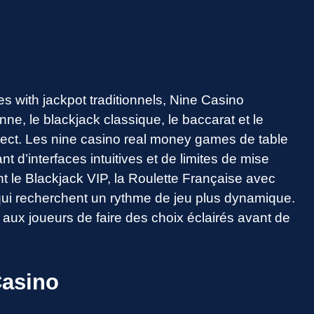
es with jackpot traditionnels, Nine Casino
ne, le blackjack classique, le baccarat et le
rect. Les nine casino real money games de table
nt d’interfaces intuitives et de limites de mise
 le Blackjack VIP, la Roulette Française avec
qui recherchent un rythme de jeu plus dynamique.
 aux joueurs de faire des choix éclairés avant de
Casino