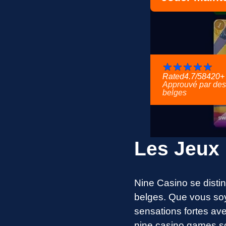
Rated
4.7
/
5
8420
+
Approuvé par des 
belges
Les Jeux 
Nine Casino se distin
belges. Que vous so
sensations fortes ave
nine casino games son