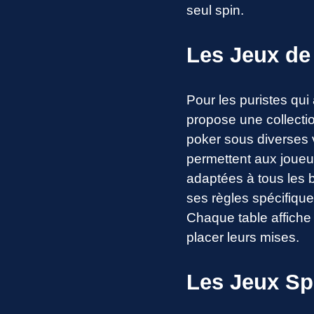
seul spin.
Les Jeux de
Pour les puristes qui
propose une collectio
poker sous diverses 
permettent aux joueurs
adaptées à tous les 
ses règles spécifiqu
Chaque table affiche 
placer leurs mises.
Les Jeux Sp