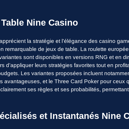
 Table Nine Casino
 apprécient la stratégie et l’élégance des casino gam
n remarquable de jeux de table. La roulette européen
variantes sont disponibles en versions RNG et en di
 d’appliquer leurs stratégies favorites tout en profita
budgets. Les variantes proposées incluent notamment
es avantageuses, et le Three Card Poker pour ceux 
clairement ses règles et ses probabilités, permettant
écialisés et Instantanés Nine 