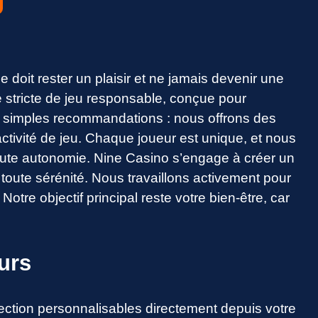
doit rester un plaisir et ne jamais devenir une
 stricte de jeu responsable, conçue pour
s simples recommandations : nous offrons des
 activité de jeu. Chaque joueur est unique, et nous
 toute autonomie. Nine Casino s’engage à créer un
oute sérénité. Nous travaillons activement pour
otre objectif principal reste votre bien-être, car
urs
ection personnalisables directement depuis votre