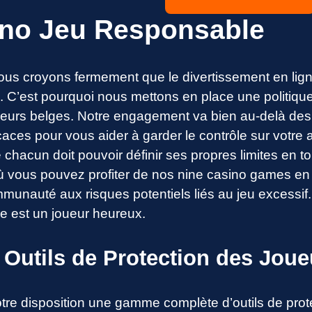
ino Jeu Responsable
s croyons fermement que le divertissement en ligne 
 C’est pourquoi nous mettons en place une politique
ueurs belges. Notre engagement va bien au-delà de
ficaces pour vous aider à garder le contrôle sur votre
e chacun doit pouvoir définir ses propres limites en
 vous pouvez profiter de nos nine casino games en t
munauté aux risques potentiels liés au jeu excessif. N
e est un joueur heureux.
 Outils de Protection des Joue
tre disposition une gamme complète d’outils de prot