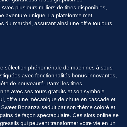
 Avec plusieurs milliers de titres disponibles,
ne aventure unique. La plateforme met
és du marché, assurant ainsi une offre toujours
 une sélection phénoménale de machines à sous
istiquées avec fonctionnalités bonus innovantes,
uête de nouveauté. Parmi les titres
enne avec ses tours gratuits et son symbole
lui, offre une mécanique de chute en cascade et
x. Sweet Bonanza séduit par son thème coloré et
ains de façon spectaculaire. Ces slots online se
ogressifs qui peuvent transformer votre vie en un