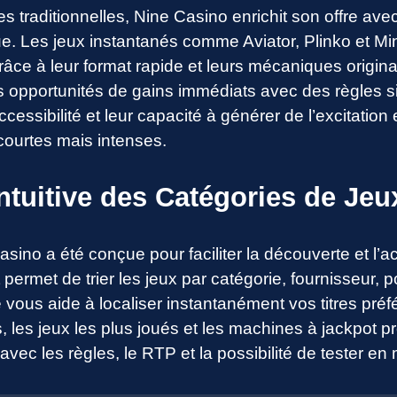
s traditionnelles, Nine Casino enrichit son offre av
ue. Les jeux instantanés comme Aviator, Plinko et 
âce à leur format rapide et leurs mécaniques original
s opportunités de gains immédiats avec des règles s
accessibilité et leur capacité à générer de l’excitat
courtes mais intenses.
ntuitive des Catégories de Jeu
asino a été conçue pour faciliter la découverte et l
 permet de trier les jeux par catégorie, fournisseur, p
e vous aide à localiser instantanément vos titres pré
 les jeux les plus joués et les machines à jackpot p
avec les règles, le RTP et la possibilité de tester e