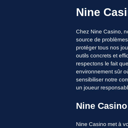
Nine Cas
Chez Nine Casino, nou
source de problèmes.
protéger tous nos jo
outils concrets et ef
respectons le fait qu
environnement sûr où
sensibiliser notre com
un joueur responsabl
Nine Casino
Nine Casino met à vo